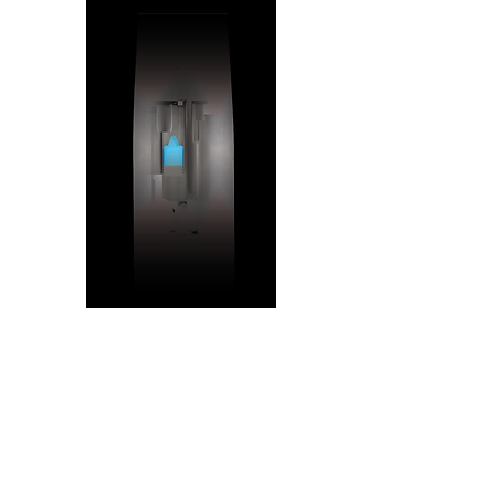
הטורבינה היחידה
עם אל-חוזר
למניעת זיהומים