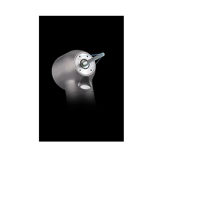
ספריי 4 חורים
ותאורה
אופטימלית