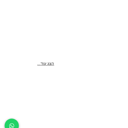
זוויתנים וידיתנים
...הצג עוד
sales@e-dental.co.il
|
support@e-
dental.co.il