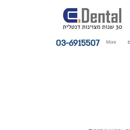
03-6915507
ם
More