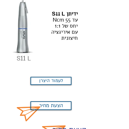
ידיתן
S11 L
עד 55 Ncm
יחס של 1:1
עם איריגציה
חיצונית
11
S
L
לעמוד היצרן
הצעת מחיר