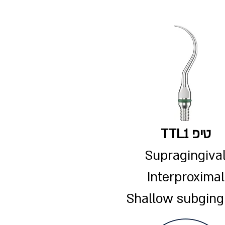
טיפ TTL1
Supragingiva
Interproximal
Shallow subging