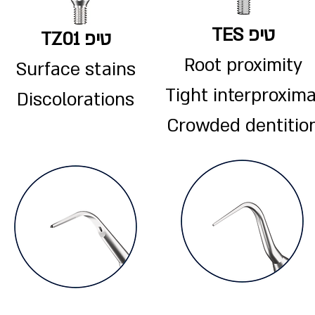
טיפ TES
טיפ TZ01
Root proximity
Surface stains
Tight interproxima
Discolorations
Crowded dentitio