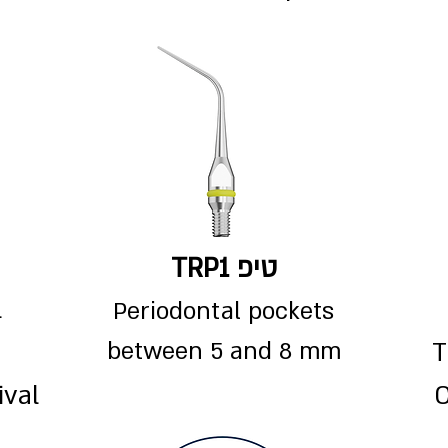
טיפ TRP1​​
l
Periodontal pockets
between 5 and 8 mm
T
ival
C