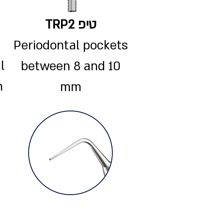
טיפ TRP2
Periodontal pockets
l
between 8 and 10
n
mm