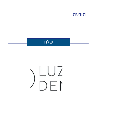
שלח
sales@e-dental.co.il
|